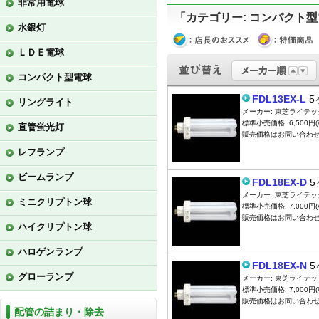
非常用電球
「カテゴリー: コンパクト型
水銀灯
ＬＤＥ電球
コンパクト型電球
FDL13EX-L
5
リングライト
メーカー:
東芝ライテッ
標準小売価格: 6,500円(
直管蛍光灯
販売価格はお問い合わ
レフランプ
ビームランプ
FDL18EX-D
5
メーカー:
東芝ライテッ
ミニクリプトン球
標準小売価格: 7,000円(
販売価格はお問い合わ
ハイクリプトン球
ハロゲンランプ
FDL18EX-N
5
グローランプ
メーカー:
東芝ライテッ
標準小売価格: 7,000円(
販売価格はお問い合わ
配管の詰まり・除去