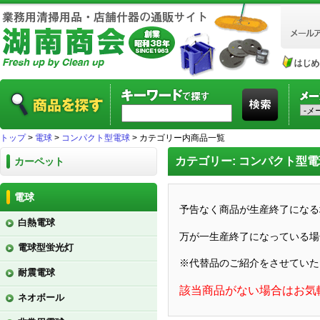
トップ
>
電球
>
コンパクト型電球
> カテゴリー内商品一覧
カテゴリー: コンパクト型電
カーペット
電球
予告なく商品が生産終了になる
白熱電球
万が一生産終了になっている場
電球型蛍光灯
※代替品のご紹介をさせていた
耐震電球
該当商品がない場合はお気
ネオボール