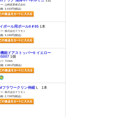
ロテック 清掃中パネルミニ
1台
ー:
山崎産業株式会社
: 3,433円(税込)
イポール用ポールII＃85
1本
ー:
株式会社テラモト
: 3,169円(税込)
機能ドアストッパーII イエロー
S007
1個
カー:
TOWA
格: 2,861円(税込)
Mフラワークリン伸縮
L 1本
ー:
株式会社テラモト
: 2,728円(税込)