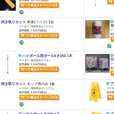
販売価格: 12,761円(税込)
拭き取りカット
本体(ベース) 1台
巻
メーカー:
湖南商会オリジナル
メ
販売価格: 7,921円(税込)
販売
ハイポール用ポールII＃350
1本
仕
メーカー:
株式会社テラモト
メ
販売価格: 5,104円(税込)
販売
拭き取りカット
モップ房のみ 1枚
プ
メーカー:
湖南商会オリジナル
メーカ
販売価格: 4,840円(税込)
販売価格