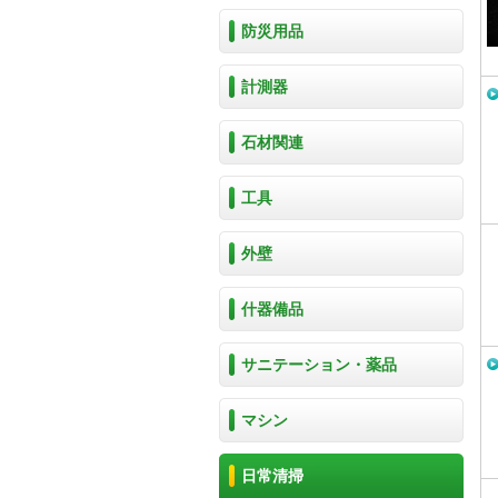
防災用品
計測器
石材関連
工具
外壁
什器備品
サニテーション・薬品
マシン
日常清掃