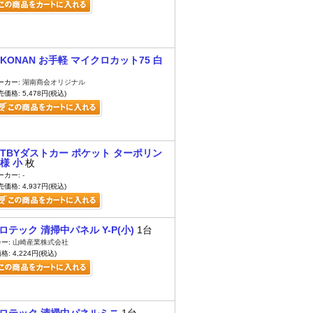
KONAN お手軽 マイクロカット75 白
ーカー:
湖南商会オリジナル
価格: 5,478円(税込)
TBYダストカー ポケット ターポリン
様 小
枚
ーカー:
-
価格: 4,937円(税込)
ロテック 清掃中パネル Y-P(小)
1台
ー:
山崎産業株式会社
: 4,224円(税込)