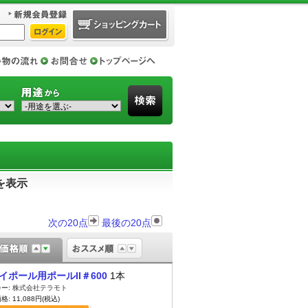
を表示
次の20点
最後の20点
イポール用ポールII＃600
1本
ー:
株式会社テラモト
: 11,088円(税込)