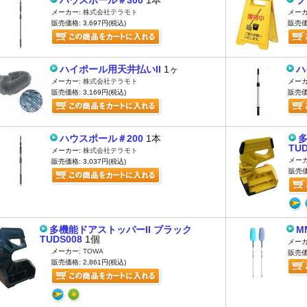
ハウスポール＃300
1本
プ
メーカー:
株式会社テラモト
メーカ
販売価格: 3,697円(税込)
販売価格
ハイポール用天井払いII
1ヶ
ハ
メーカー:
株式会社テラモト
メーカ
販売価格: 3,169円(税込)
販売価格
ハウスポール＃200
1本
多
TUD
メーカー:
株式会社テラモト
メー
販売価格: 3,037円(税込)
販売価
多機能ドアストッパーII ブラック
M
TUDS008
1個
メーカ
メーカー:
TOWA
販売価格
販売価格: 2,861円(税込)