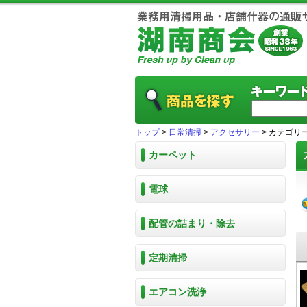
トップ
>
日常清掃
>
アクセサリー
> カテゴリ
カーペット
電球
配管の詰まり・除去
定期清掃
エアコン洗浄