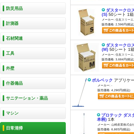
防災用品
ダスタークロス
(S)
50シート 1箱
メーカー:
住友スリーエ
計測器
販売価格: 2,596円(税込
石材関連
ダスタークロス
(M)
50シート 1
工具
メーカー:
住友スリーエ
販売価格: 3,684円(税込
外壁
ポルベック
アプリケー
什器備品
メーカー:
-
販売価格: 4,290円(税込)
サニテーション・薬品
マシン
プロテック ダスタ
本柄)
1本
メーカー:
山崎産業株式会
日常清掃
販売価格: 6,865円(税込)