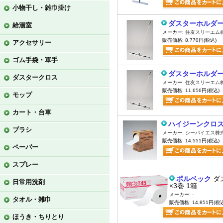
小物干し・雑巾掛け
ダスターホルダー(
給湯室
メーカー:
住友スリーエム
販売価格: 8,770円(税込)
アクセサリー
ゴム手袋・軍手
ダスターホルダー(
ダスタークロス
メーカー:
住友スリーエム
販売価格: 11,656円(税込)
モップ
カート・台車
ハイジーンクロスI
ブラシ
メーカー:
シーバイエス株
販売価格: 14,551円(税込)
ペーパー
スプレー
ポルベック
ダ
日常用洗剤
×3巻 1箱
メーカー:
-
タオル・雑巾
販売価格: 14,851円(税
ほうき・ちりとり