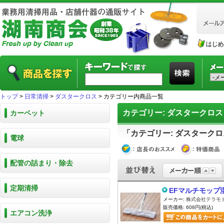
トップ
>
日常清掃
>
ダスタークロス
> カテゴリー内商品一覧
カテゴリー: ダスタークロス
カーペット
「カテゴリー: ダスタークロ
電球
配管の詰まり・除去
定期清掃
EFマルチモップ
メーカー:
株式会社テラモ
販売価格: 608円(税込)
エアコン洗浄