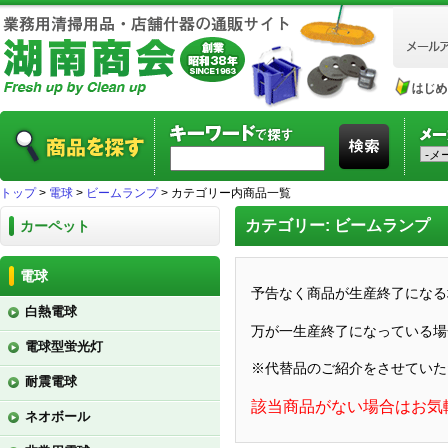
トップ
>
電球
>
ビームランプ
> カテゴリー内商品一覧
カテゴリー: ビームランプ
カーペット
電球
予告なく商品が生産終了になる
白熱電球
万が一生産終了になっている場
電球型蛍光灯
※代替品のご紹介をさせていた
耐震電球
該当商品がない場合はお気
ネオボール