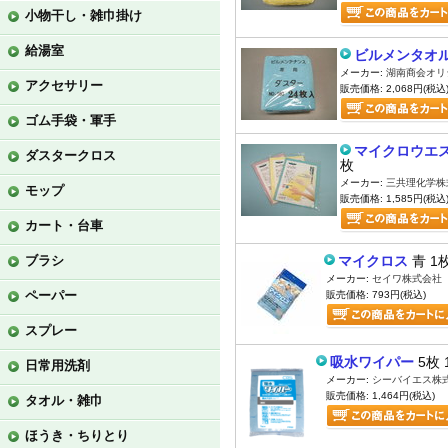
小物干し・雑巾掛け
給湯室
ビルメンタオル
メーカー:
湖南商会オリ
アクセサリー
販売価格: 2,068円(税込
ゴム手袋・軍手
マイクロウエス 
ダスタークロス
枚
メーカー:
三共理化学株
モップ
販売価格: 1,585円(税込
カート・台車
ブラシ
マイクロス
青 1
メーカー:
セイワ株式会社
ペーパー
販売価格: 793円(税込)
スプレー
吸水ワイパー
5枚 
日常用洗剤
メーカー:
シーバイエス株
販売価格: 1,464円(税込)
タオル・雑巾
ほうき・ちりとり