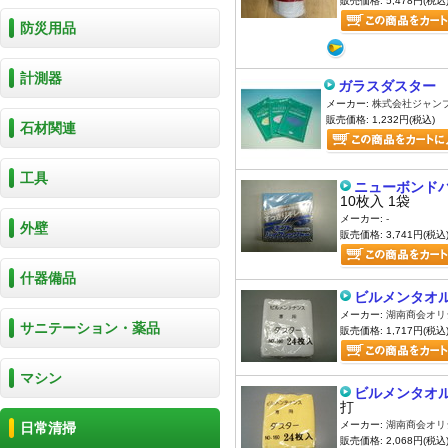
販売価格: 5,478円(税込
防災用品
計測器
ガラスダスター 
メーカー:
株式会社ジャン
販売価格: 1,232円(税込)
石材関連
工具
ニューボンド
10枚入 1袋
メーカー:
-
外壁
販売価格: 3,741円(税込
什器備品
ビルメンタオル
メーカー:
湖南商会オリ
サニテーション・薬品
販売価格: 1,717円(税込
マシン
ビルメンタオル
打
メーカー:
湖南商会オリ
日常清掃
販売価格: 2,068円(税込