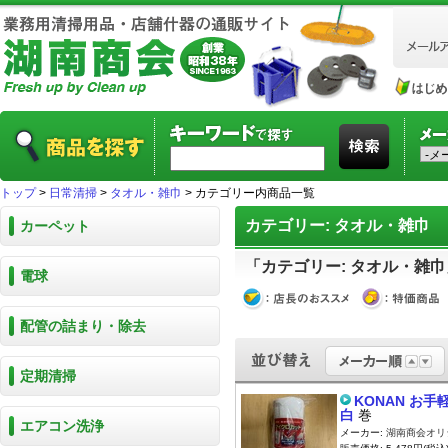
トップ
>
日常清掃
>
タオル・雑巾
> カテゴリー内商品一覧
カテゴリー: タオル・雑巾
カーペット
「カテゴリー: タオル・雑巾
電球
配管の詰まり・除去
定期清掃
KONAN お手
白
巻
エアコン洗浄
メーカー:
湖南商会オリ