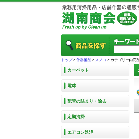
トップ
>
什器備品
>
スノコ
> カテゴリー内商
カーペット
電球
配管の詰まり・除去
定期清掃
エアコン洗浄