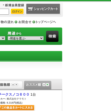
チークスノコ６００
1台
カー:
株式会社テラモト
価格: 8,316円(税込)