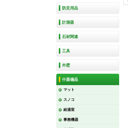
防災用品
計測器
石材関連
工具
外壁
什器備品
マット
スノコ
給湯室
事務機器