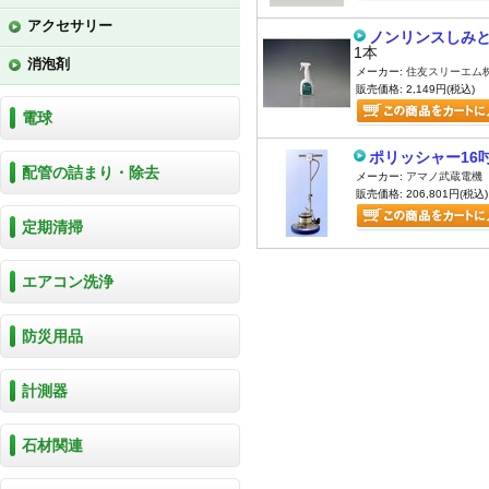
アクセサリー
ノンリンスしみと
1本
消泡剤
メーカー:
住友スリーエム
販売価格: 2,149円(税込)
電球
ポリッシャー16
配管の詰まり・除去
メーカー:
アマノ武蔵電機
販売価格: 206,801円(税込)
定期清掃
エアコン洗浄
防災用品
計測器
石材関連