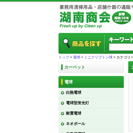
トップ
>
電球
>
ミニクリプトン球
> カテゴリ
カーペット
電球
白熱電球
電球型蛍光灯
耐震電球
ネオボール