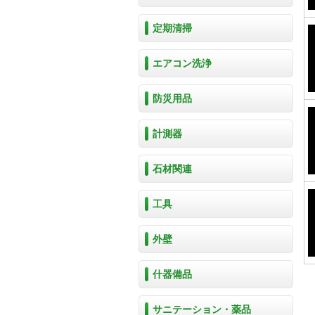
定期清掃
エアコン洗浄
防災用品
計測器
石材関連
工具
外壁
什器備品
サニテーション・薬品