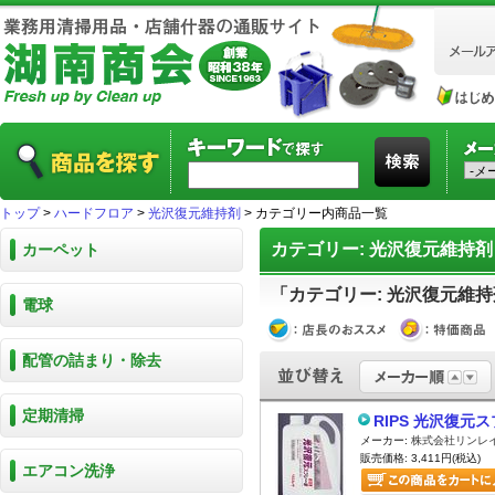
トップ
>
ハードフロア
>
光沢復元維持剤
> カテゴリー内商品一覧
カテゴリー: 光沢復元維持剤
カーペット
「カテゴリー: 光沢復元維持
電球
配管の詰まり・除去
定期清掃
RIPS 光沢復元
メーカー:
株式会社リンレ
販売価格: 3,411円(税込)
エアコン洗浄