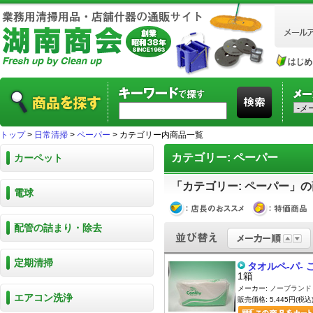
トップ
>
日常清掃
>
ペーパー
> カテゴリー内商品一覧
カテゴリー: ペーパー
カーペット
「カテゴリー: ペーパー」の
電球
配管の詰まり・除去
定期清掃
タオルペ-パ- 
1箱
メーカー:
ノーブランド
エアコン洗浄
販売価格: 5,445円(税込