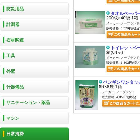
防災用品
タオルペーパー
200枚×40袋 1箱
メーカー:
ノーブランド
計測器
販売価格: 6,579円(税込
石材関連
トイレットペー
箱(64ヶ)
工具
メーカー:
ノーブランド
販売価格: 5,302円(税込
外壁
ペンギンワンタッチ
6R×8袋 1箱
什器備品
メーカー:
ノーブランド
販売価格: 4,950円(税込)
サニテーション・薬品
マシン
日常清掃